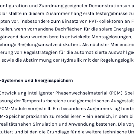
Konfiguration und Zuordnung geeigneter Demonstrationsanla
olar stellte in diesem Zusammenhang erste Testergebnisse z
pten vor, insbesondere zum Einsatz von PVT-Kollektoren an F
stellen, wenn vorhandene Dachflächen für die solare Energie
rgänzend dazu wurden bereits entwickelte Montagelösungen, 
hörige Regelungsansätze diskutiert. Als nächster Meilenstei
erung von Regelstrategien für die automatisierte Auswahl ge
sowie die Abstimmung der Hydraulik mit der Regelungslogik
M-Systemen und Energiespeichern
 Entwicklung intelligenter Phasenwechselmaterial-(PCM)-Spe
ssung der Temperaturbereiche und geometrischen Ausgestal
PCM-Module vorgestellt. Ein besonderes Augenmerk lag hierbe
-Speicher praxisnah zu modellieren – ein Bereich, in dem bi
 realitätsnahen Simulation und Anwendung bestehen. Die vorg
kutiert und bilden die Grundlage für die weitere technische