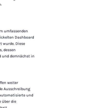
n
inem umfassenden
wickelten Dashboard
rt wurde. Diese
s, dessen
nd und demnächst in
fen weiter
nde Ausschreibung
, automatisierte und
 über die
keit.