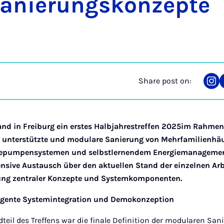
anier­ung­skonzepte
Share post on:
Sha
on
Ins
and in Freiburg ein erstes Halbjahrestreffen 2025im Rahmen
 unterstützte und modulare Sanierung von Mehrfamilienhäu
pumpensystemen und selbstlernendem Energiemanagement) 
tensive Austausch über den aktuellen Stand der einzelnen Ar
ung zentraler Konzepte und Systemkomponenten.
ligente Systemintegration und Demokonzeption
dteil des Treffens war die finale Definition der modularen S