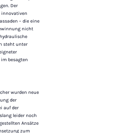
gen. Der
u innovativen
assaden – die eine
gewinnung nicht
hydraulische
n steht unter
eigneter
 im besagten
icher wurden neue
tung der
i auf der
slang leider noch
estellten Ansätze
 Umsetzung zum