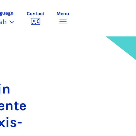
guage
Contact
Menu
ish
in
gente
­is­