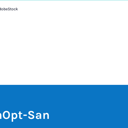
AdobeStock
nOpt-San