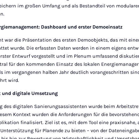
eichern im großen Umfang und als Bestandteil von modulare
n.
rgiemanagement: Dashboard und erster Demoeinsatz
ght war die Präsentation des ersten Demoobjekts, das mit e
ttet wurde. Die erfassten Daten werden in einem eigens ent
 erster Entwurf vorgestellt und im Plenum umfassend diskutie
ntral für den kommenden Einsatz des lokalen Energiemanager
ls im vergangenen halben Jahr deutlich vorangeschritten si
hrt wird.
t und digitale Umsetzung
g des digitalen Sanierungsassistenten wurde beim Arbeitstref
diesem Kontext wurden die Anforderungen für die bevorstehe
ikation finalisiert. Ziel ist es, mit dem Tool eine praxisnahe
 Unterstützung für Planende zu bieten – von der Dateneingabe
bis hin zur Bewertung von Wirtschaftlichkeit und Umsetzbar