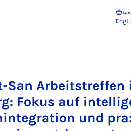
Lan
Engl
-San Arbeit­stref­fen 
g: Fok­us auf in­tel­li­
in­teg­ra­tion und prax