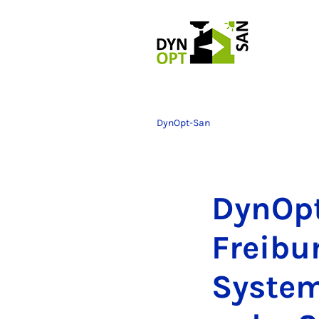
DynOpt-San
Dyn­Opt
Freibur
Sys­tem