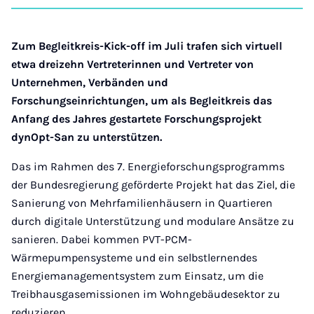
auf
auf
auf
auf
über
kopi
Instagram
Facebook
Xing
LinkedIn
E-
Mail
Zum Begleitkreis-Kick-off im Juli trafen sich virtuell
etwa dreizehn Vertreterinnen und Vertreter von
Unternehmen, Verbänden und
Forschungseinrichtungen, um als Begleitkreis das
Anfang des Jahres gestartete Forschungsprojekt
dynOpt-San zu unterstützen.
Das im Rahmen des 7. Energieforschungsprogramms
der Bundesregierung geförderte Projekt hat das Ziel, die
Sanierung von Mehrfamilienhäusern in Quartieren
durch digitale Unterstützung und modulare Ansätze zu
sanieren. Dabei kommen PVT-PCM-
Wärmepumpensysteme und ein selbstlernendes
Energiemanagementsystem zum Einsatz, um die
Treibhausgasemissionen im Wohngebäudesektor zu
reduzieren.