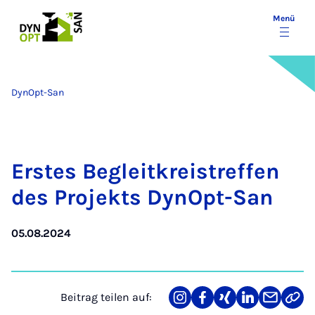
Menü
DynOpt-San
Ers­tes Be­gleit­kreis­tref­fen
des Pro­jekts DynOpt-San
05.08.2024
Beitrag teilen auf:
Teilen
Teilen
Teilen
Teilen
Teilen
Link